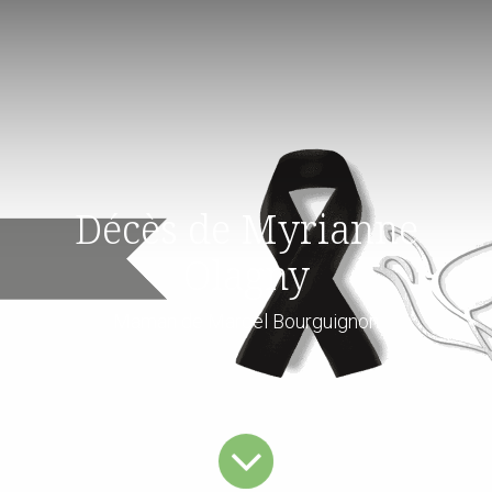
Décès de Myrianne
Olagny
Maman de Marcel Bourguignon