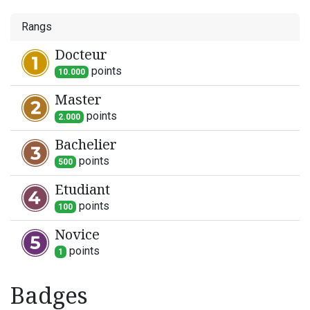
Rangs
Docteur
point
s
10.000
Master
point
s
2.000
Bachelier
point
s
500
Etudiant
point
s
100
Novice
point
s
1
Badges