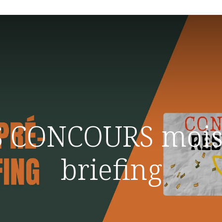
 CONCOURS mois 
briefing