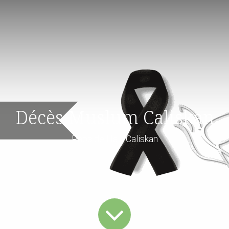
Décès Muslum Caliskan
Papa de Halil Caliskan