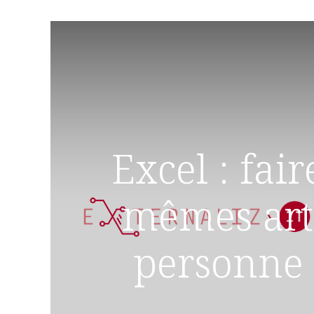
Excel : fai
mêmes art
personne 