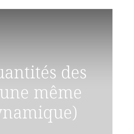
uantités des
à une même
dynamique)