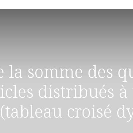
re la somme des q
icles distribués 
(tableau croisé 